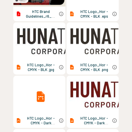
HTC Brand
HTC Logo_Hor -
Guidelines_r6_Ma
CMYK - BLK .eps
y 2025.pdf
HTC Logo_Hor -
HTC Logo_Hor -
CMYK - BLK .jpg
CMYK - BLK .png
HTC Logo_Hor -
HTC Logo_Hor -
CMYK - Dark
CMYK - Dark
Red.eps
Red.jpg